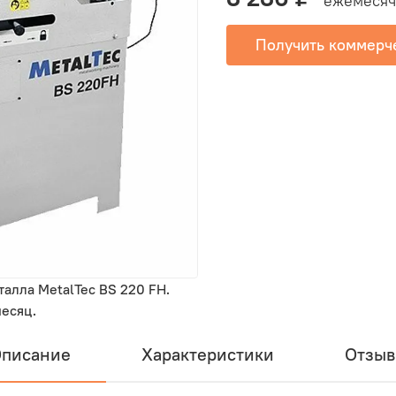
ежемесячн
Получить коммерч
алла MetalTec BS 220 FH.
есяц.
писание
Характеристики
Отзы