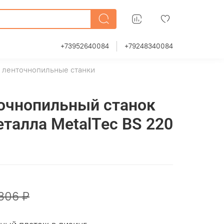
+73952640084
+79248340084
 ленточнопильные станки
очнопильный станок
еталла MetalTec BS 220
306 ₽