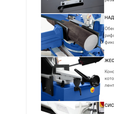
НАД
Обе
рифл
фик
ЖЕС
Конс
кото
лен
СИС