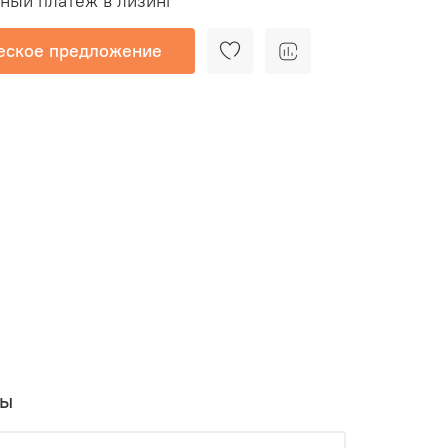
ый платеж в лизинг
еское предложение
вы