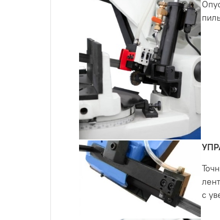
Опус
пиль
УПР
Точн
лен
с ув