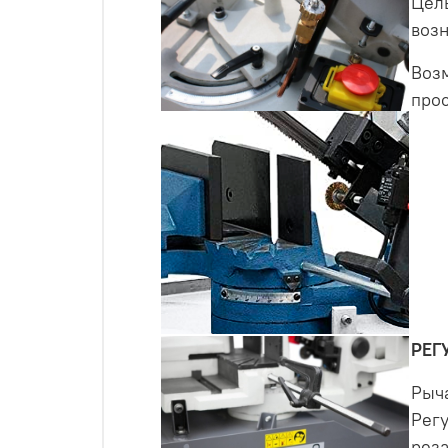
Цель
воз
Возм
прос
РЕГ
Рыча
Рег
реза