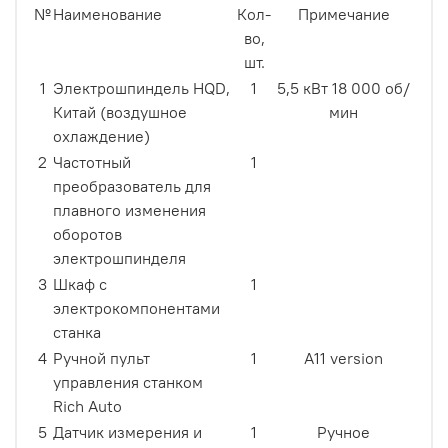
№
Наименование
Кол-
Примечание
во,
шт.
1
Электрошпиндель HQD,
1
5,5 кВт 18 000 об/
Китай (воздушное
мин
охлаждение)
2
Частотный
1
преобразователь для
плавного изменения
оборотов
электрошпинделя
3
Шкаф с
1
электрокомпонентами
станка
4
Ручной пульт
1
A11 version
управления станком
Rich Auto
5
Датчик измерения и
1
Ручное