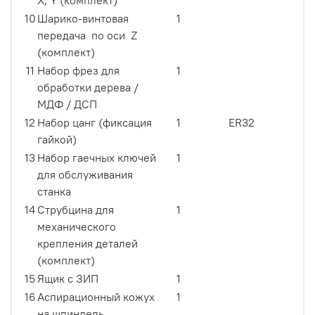
10
Шарико-винтовая
1
передача по оси Z
(комплект)
11
Набор фрез для
1
обработки дерева /
МДФ / ДСП
12
Набор цанг (фиксация
1
ER32
гайкой)
13
Набор гаечных ключей
1
для обслуживания
станка
14
Струбцина для
1
механического
крепления деталей
(комплект)
15
Ящик с ЗИП
1
16
Аспирационный кожух
1
на шпиндель.